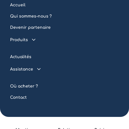
Accueil
Qui sommes-nous ?
Devenir partenaire
Produits
Piscine connectée
Actualités
Traitement de l’eau
Assistance
Eclairage
FAQ
Automatisation
Où acheter ?
Tutoriels
Piscine collective
Contact
Outils
Autres produits