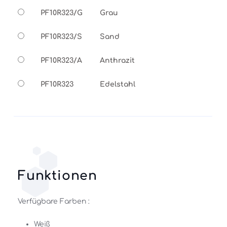
PF10R323/G
Grau
PF10R323/S
Sand
PF10R323/A
Anthrazit
PF10R323
Edelstahl
Funktionen
Verfügbare Farben : 
Weiß 