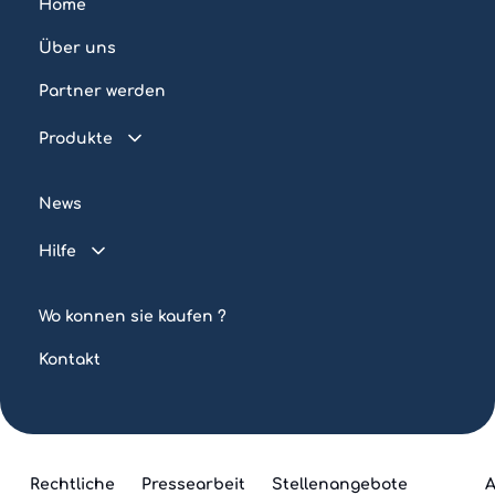
Home
Über uns
Partner werden
Produkte
Vernetzter Pool
News
Wasserkontrolle
Hilfe
Beleuchtung
FAQ
Automatisierung
Wo konnen sie kaufen ?
Tutorials
Kontakt
Rechtliche
Pressearbeit
Stellenangebote
A