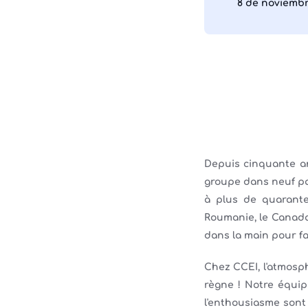
8 de noviembr
Depuis cinquante a
groupe dans neuf pa
à plus de quarante
Roumanie, le Canada, 
dans la main pour fai
Chez CCEI, l'atmosph
règne ! Notre équi
l'enthousiasme sont