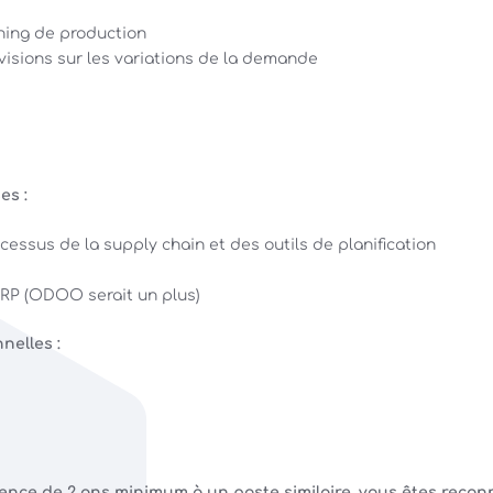
ning de production
visions sur les variations de la demande
es :
cessus de la supply chain et des outils de planification
ERP (ODOO serait un plus)
nelles :
ence de 2 ans minimum à un poste similaire, vous êtes recon