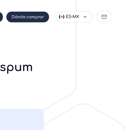
Ser
ES-MX
Dónde comprar
distribuido
 ispum