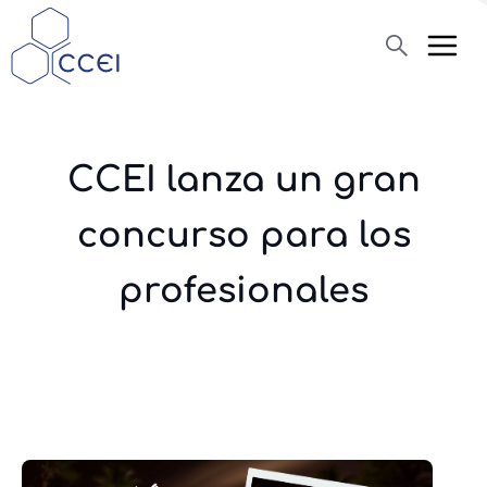
Buscar
CCEI lanza un gran
Quiénes somos
concurso para los
Productos
Blog
profesionales
Asistencia