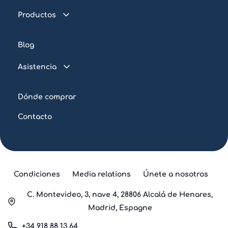
Productos
Piscina conectada
Blog
Tratamiento del agua
Asistencia
Iluminación
FAQ
Cuadros eléctricos
Dónde comprar
Tutoriales
Piscina pública
Contacto
Condiciones
Media relations
Únete a nosotros
C. Montevideo, 3, nave 4, 28806 Alcalá de Henares,
Madrid, Espagne
+34 918 88 13 64