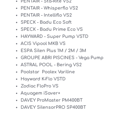
PENTAIR - Sta-Rite VS2
PENTAIR - Whisperflo VS2
PENTAIR - Intelliflo VS2
SPECK - Badu Eco Soft
SPECK - Badu Prime Eco VS
HAYWARD - Super Pump VSTD
ACIS Vipool MKB VS
ESPA Silen Plus 1M / 2M / 3M
GROUPE ABRI PISCINES - Vega Pump
ASTRAL POOL - Bering VS2
Poolstar Poolex Variline
Hayward K-Flo VSTD
Zodiac FloPro VS
Aquagem iSaver+
DAVEY ProMaster PM400BT
DAVEY SilensorPRO SP400BT