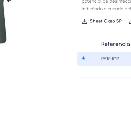
potencial de desinfecci
indicándole cuando deb
Sheet Oxeo SP
Referencia
PF10J017