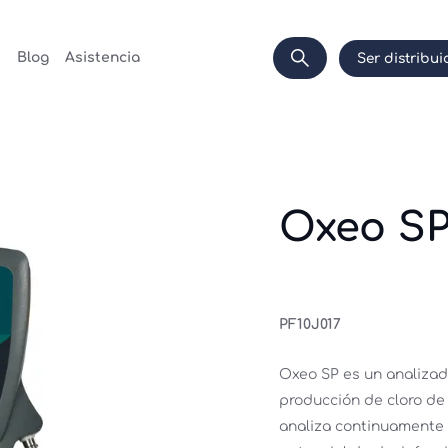
s
Blog
Asistencia
Ser distribui
Oxeo S
PF10J017
Oxeo SP es un analizad
producción de cloro de 
analiza continuamente e