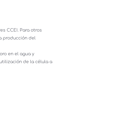
s CCEI. Para otros 
a producción del 
ro en el agua y 
ilización de la célula a 