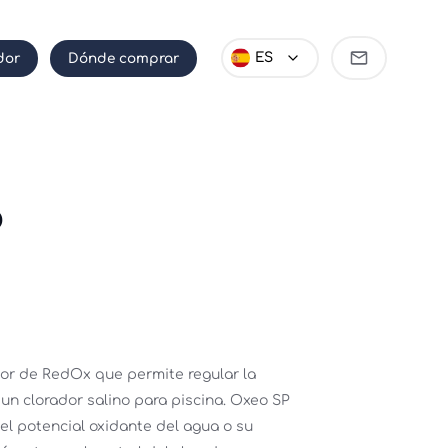
Ser
ES
dor
Dónde comprar
distribuido
P
or de RedOx que permite regular la 
un clorador salino para piscina. Oxeo SP 
l potencial oxidante del agua o su 