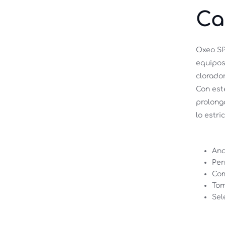
Ca
Oxeo SP
equipos
clorador
Con este
prolonga
lo estri
Ana
Per
Com
Tom
Sel