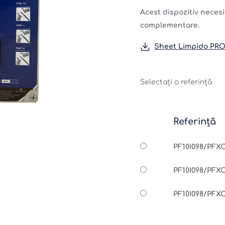
Acest dispozitiv necesi
complementare.
Sheet Limpido PRO
Selectați o referință
Referință
PF10I098/PFX
PF10I098/PFX
PF10I098/PFX