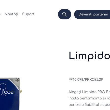
e
Noutăți
Suport
Deveniți partener
Limpido
PF10I098/PFXCEL29
Alegeți Limpido PRO Eas
înaltă performanță și r
pentru o fiabilitate spo