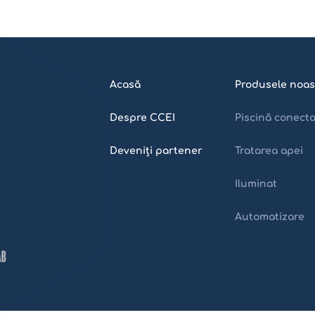
Acasă
Produsele noas
Despre CCEI
Piscină conect
Deveniți partener
Tratarea apei
Iluminat
Automatizare
Home