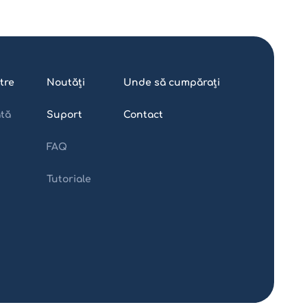
tre
Noutăți
Unde să cumpărați
ată
Suport
Contact
FAQ
Tutoriale