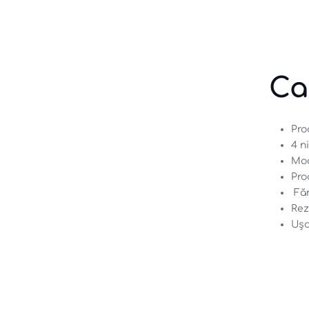
Ca
Pro
4 n
Mod
Pro
 Fă
Rez
Ușo