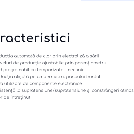
racteristici
ducția automată de clor prin electroliză a sării 
iveluri de producție ajustabile prin potențiometru 
 programabil cu temporizator mecanic 
ducția afișată pe ampermetrul panoului frontal
ră utilizare de componente electronice 
istență la supratensiune/supratensiune și constrângeri atmosfer
r de întreținut