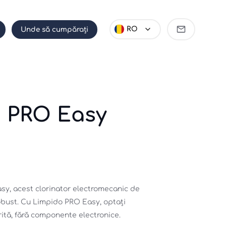
Deveniți
RO
Unde să cumpărați
partener
 PRO Easy
y, acest clorinator electromecanic de 
obust. Cu Limpido PRO Easy, optați 
rită, fără componente electronice.