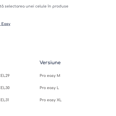
tă selectarea unei celule în produse
 Easy
Versiune
CEL29
Pro easy M
CEL30
Pro easy L
CEL31
Pro easy XL