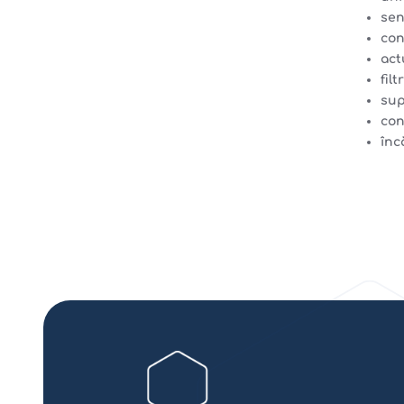
sen
con
act
filt
sup
con
înc