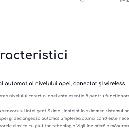
PF10
racteristici
l automat al nivelului apei, conectat și wireless
rea nivelului corect al apei este esențială pentru funcționare
ă senzorului inteligent Skimni, instalat în skimmer, sistemul 
 apei și declanșează automat umplerea atunci când este nece
arele clasice cu plutitor, tehnologia VigiLine oferă o măsurar