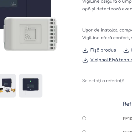
VigiLine asigură o ump
apă și detectează even
Ușor de instalat, compa
VigiLine oferă confort,
Fișă produs
Vigipool Fișă tehni
Selectați o referință
Ref
PF10