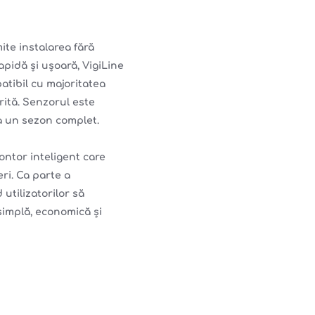
ite instalarea fără
apidă și ușoară, VigiLine
atibil cu majoritatea
rită. Senzorul este
la un sezon complet.
ontor inteligent care
ri. Ca parte a
utilizatorilor să
simplă, economică și