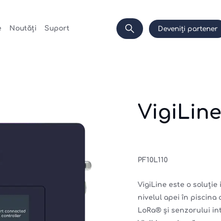
e
Noutăți
Suport
Deveniți partener
VigiLin
PF10L110
VigiLine este o soluție
nivelul apei în piscina
LoRa® și senzorului int