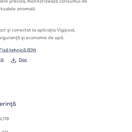
lere precisă, monitorizează consumul de
tualele anomalii.
ct și conectat la aplicația Vigipool,
 siguranță și economie de apă.
Fișă tehnică (EN)
că
Doc
erință
L110