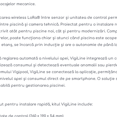
locajelor mecanice.
area wireless LoRa® între senzor și unitatea de control perm
între piscină și camera tehnică. Proiectat pentru o instalare r
rivit atât pentru piscine noi, cât și pentru modernizări. Comp
elor, poate funcționa chiar și atunci când piscina este acope
 etanș, se încarcă prin inducție și are o autonomie de până 
ă reglarea automată a nivelului apei, VigiLine integrează un c
izează consumul și detectează eventuale anomalii sau pierde
mului Vigipool, VigiLine se conectează la aplicație, permițând 
e nivelul apei și consumul direct de pe smartphone. O soluție 
abilă pentru gestionarea piscinei.
t pentru instalare rapidă, kitul VigiLine include:
tate de control (260 × 190 × 54 mm)