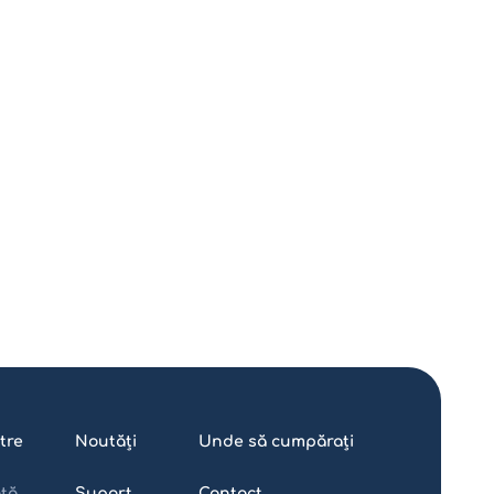
tre
Noutăți
Unde să cumpărați
ată
Suport
Contact