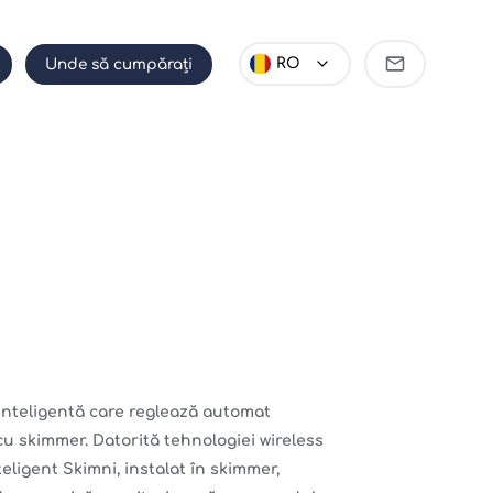
Deveniți
RO
Unde să cumpărați
partener
e
 inteligentă care reglează automat
 cu skimmer. Datorită tehnologiei wireless
eligent Skimni, instalat în skimmer,