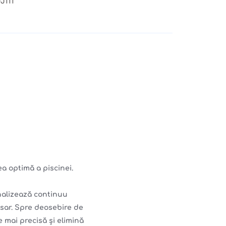
J111
a optimă a piscinei.
analizează continuu
sar. Spre deosebire de
e mai precisă și elimină