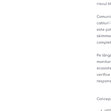
riscul b
Comunic
cabluri 
este pot
skimmer
complet
Pe lâng
monitor
ecosiste
verific
respons
Concepu
uni