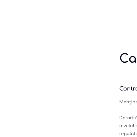
Ca
Contro
Menține
Datorit
nivelul
regulato