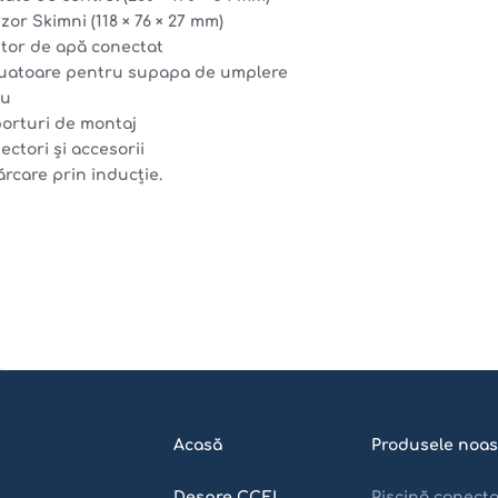
zor Skimni (118 × 76 × 27 mm)
tor de apă conectat
uatoare pentru supapa de umplere
ru
orturi de montaj
ectori și accesorii
ărcare prin inducție.
Acasă
Produsele noas
Despre CCEI
Piscină conect