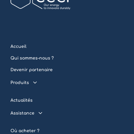
Accueil
Qui sommes-nous ?
Devenir partenaire
Produits
Piscine connectée
Actualités
Traitement de l’eau
Assistance
Eclairage
FAQ
Automatisation
Où acheter ?