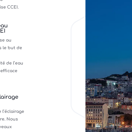
ise CCEI.
eau
EI
ise au
s le but de
té de l’eau
 efficace
lairage
 l’éclairage
ire. Nous
veaux