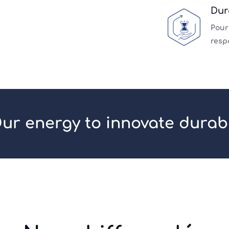
Dur
Pour
resp
ur energy to innovate durab