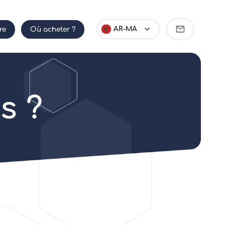
Devenir
AR-MA
re
Où acheter ?
partenaire
s ?