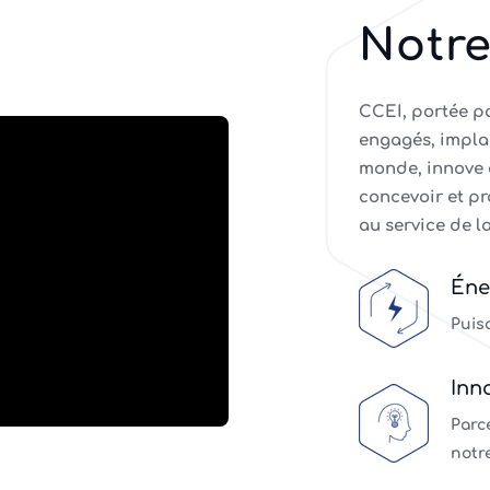
Notre
CCEI, portée p
engagés, impla
monde, innove 
concevoir et p
au service de l
Éne
Puis
Inn
Parce
notr