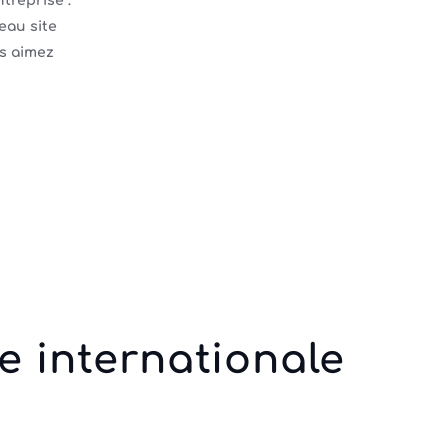
ntreprise :
eau site
us aimez
e internationale