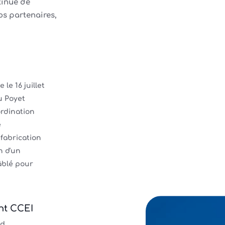
tinue de
os partenaires,
le 16 juillet
u Poyet
ordination
e
 fabrication
n d'un
âblé pour
nt CCEI
nd