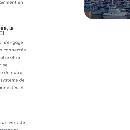
tamment en
ée, le
EI
EI s’engage
ts connectés
otre offre
r se
ée de notre
osystème de
onnectés et
, un vent de