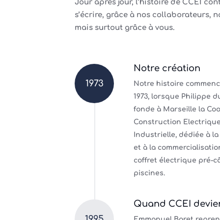
Jour après jour, l’histoire de CCEI con
s’écrire, grâce à nos collaborateurs, n
mais surtout grâce à vous.
Notre création
1973
Notre histoire commence 
1973, lorsque Philippe d
fonde à Marseille la Co
Construction Electriqu
Industrielle, dédiée à la
et à la commercialisatio
coffret électrique pré-c
piscines.
Quand CCEI devie
1995
Emmanuel Baret repre