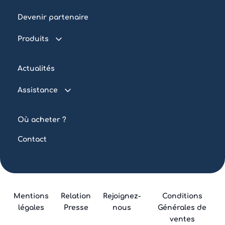
Devenir partenaire
Produits
Piscine connectée
Actualités
Traitement de l’eau
Assistance
Eclairage
FAQ
Automatisation
Où acheter ?
Tutoriels
Sur mesure
Contact
Outils
Mentions
Relation
Rejoignez-
Conditions
légales
Presse
nous
Générales de
ventes