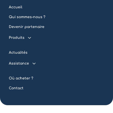
Accueil
Qui sommes-nous ?
Devenir partenaire
Produits
Piscine connectée
Actualités
Traitement de l’eau
Assistance
Eclairage
FAQ
Automatisation
Où acheter ?
Tutoriels
Sur mesure
Contact
Outils