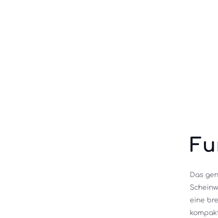
Fu
Das gen
Scheinw
eine br
kompakt