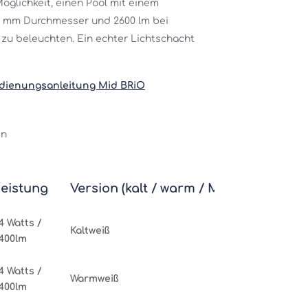
glichkeit, einen Pool mit einem 
5 mm Durchmesser und 2600 lm bei 
zu beleuchten. Ein echter Lichtschacht 
dienungsanleitung Mid BRiO
en
eistung
Version (kalt / warm / Mehrfarbig / X3
4 Watts /
Kaltweiß
400lm
4 Watts /
Warmweiß
400lm