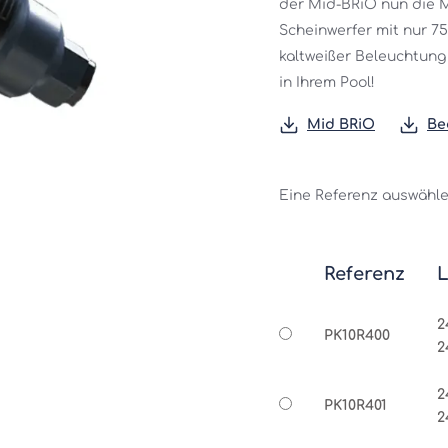
der Mid-BRiO nun die Mö
Scheinwerfer mit nur 7
kaltweißer Beleuchtung 
in Ihrem Pool!
Mid BRiO
Be
Eine Referenz auswähl
Referenz
L
2
PK10R400
2
2
PK10R401
2