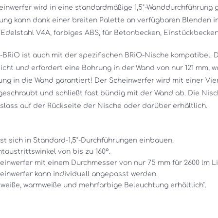
einwerfer wird in eine standardmäßige 1,5"-Wanddurchführung 
ung kann dank einer breiten Palette an verfügbaren Blenden ind
 Edelstahl V4A, farbiges ABS, für Betonbecken, Einstückbecken 
-BRiO ist auch mit der spezifischen BRiO-Nische kompatibel. D
icht und erfordert eine Bohrung in der Wand von nur 121 mm, wa
ng in die Wand garantiert! Der Scheinwerfer wird mit einer Vier
geschraubt und schließt fast bündig mit der Wand ab. Die Nisch
slass auf der Rückseite der Nische oder darüber erhältlich. 
st sich in Standard-1,5"-Durchführungen einbauen. 
htaustrittswinkel von bis zu 160°. 
einwerfer mit einem Durchmesser von nur 75 mm für 2600 lm Li
einwerfer kann individuell angepasst werden. 
tweiße, warmweiße und mehrfarbige Beleuchtung erhältlich".