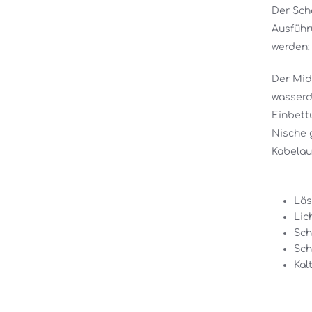
Der Sch
Ausführ
werden:
Der Mid
wasserd
Einbettu
Nische 
Kabelau
Läs
Lic
Sch
Sch
Kal