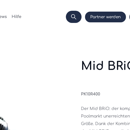
ews
Hilfe
Partner werden
Mid BR
PK10R400
Der Mid BRiO: der komp
Poolmarkt unerreichten
Größe. Dank der Kombina