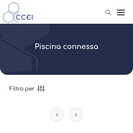
Cerca
Piscina connessa
Chi siamo ?
Prodotti
News
Filtro per
Assistenza