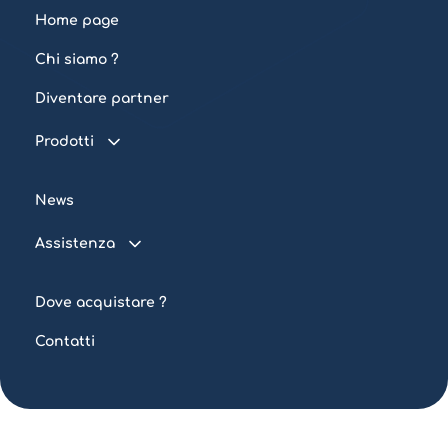
Home page
Chi siamo ?
Diventare partner
Prodotti
Piscina connessa
News
Trattamento dell'acqua
Assistenza
Illuminazione
FAQ
Automazione
Dove acquistare ?
Tutorial
Contatti