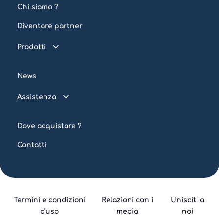
Chi siamo ?
Diventare partner
Prodotti
Piscina connessa
News
Trattamento dell'acqua
Assistenza
Illuminazione
FAQ
Automazione
Dove acquistare ?
Tutorial
Contatti
Termini e condizioni
Relazioni con i
Unisciti a
d'uso
media
noi