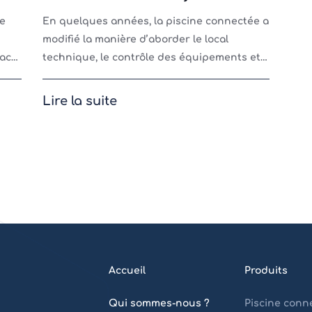
le
En quelques années, la piscine connectée a
modifié la manière d’aborder le local
act
technique, le contrôle des équipements et
 de
ainsi apporter de nombreux bénéfices lors
de son utilisation. CCEI, positionn
Lire la suite
Accueil
Produits
Qui sommes-nous ?
Piscine conn