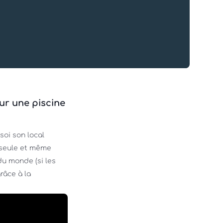
ur une piscine
oi son local 
seule et même 
du monde (si les 
râce à la 