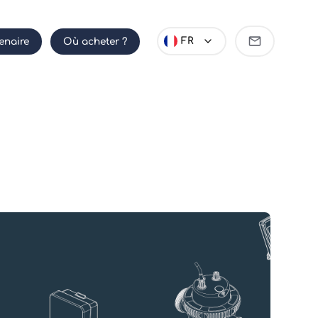
Devenir
FR
enaire
Où acheter ?
partenaire