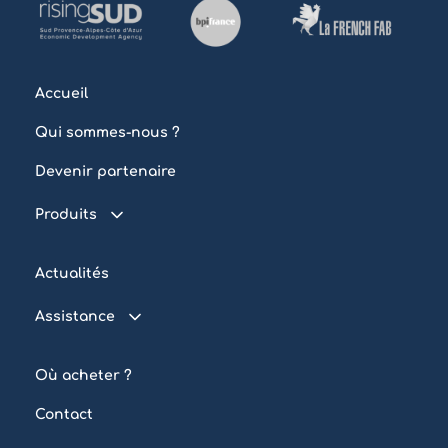
Accueil
Qui sommes-nous ?
Devenir partenaire
Produits
Piscine connectée
Actualités
Traitement de l’eau
Assistance
Eclairage
FAQ
Automatisation
Où acheter ?
Tutoriels
Sur mesure
Contact
Outils