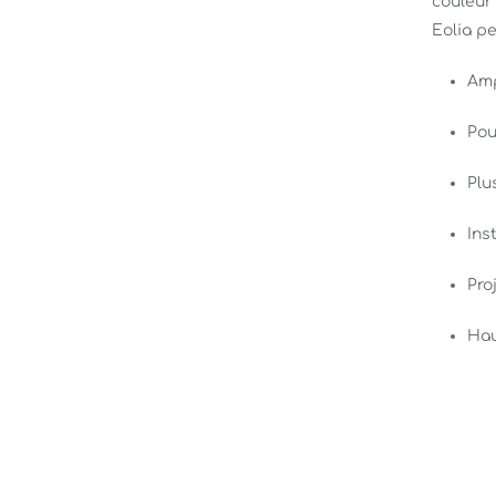
couleur
Eolia pe
Amp
Pou
Plu
Inst
Pro
Hau