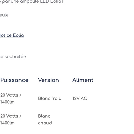
e par une ampoule LED Eolia ! 
eule 
otice Eolia
ce souhaitée
Puissance
Version
Alimentation
20 Watts /
Blanc froid
12V AC
1400lm
20 Watts /
Blanc
1400lm
chaud