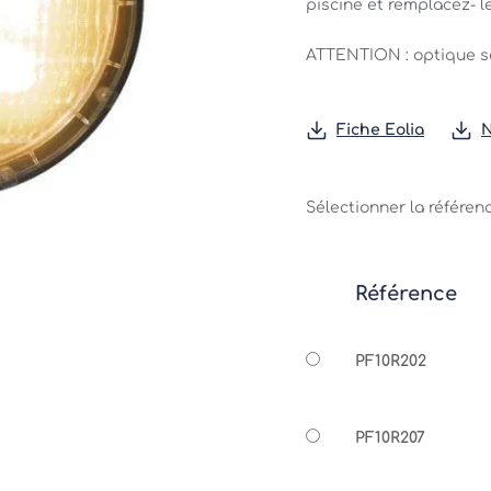
piscine et remplacez- l
ATTENTION : optique s
Fiche Eolia
N
Sélectionner la référen
Référence
PF10R202
PF10R207