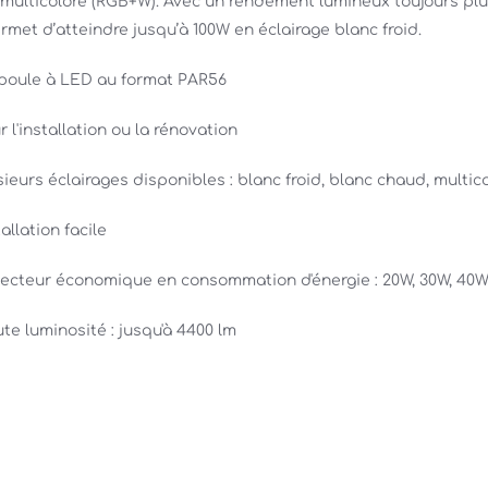
 multicolore (RGB+W). Avec un rendement lumineux toujours plus
rmet d’atteindre jusqu’à 100W en éclairage blanc froid. 
oule à LED au format PAR56 
r l'installation ou la rénovation 
sieurs éclairages disponibles : blanc froid, blanc chaud, multico
allation facile 
jecteur économique en consommation d'énergie : 20W, 30W, 40W
te luminosité : jusqu'à 4400 lm 