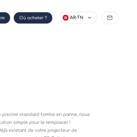
Devenir
AR-TN
ire
Où acheter ?
partenaire
e piscine standard tombe en panne, nous 
tion simple pour le remplacer ! 
jà existant de votre projecteur de 