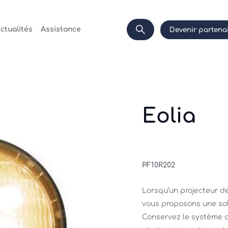
ctualités
Assistance
Devenir partena
Eolia
PF10R202
Lorsqu’un projecteur d
vous proposons une solu
Conservez le système dé