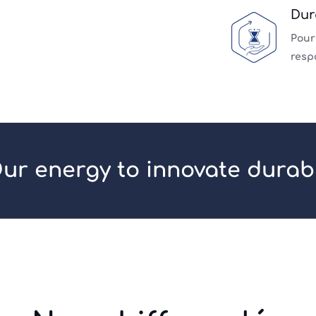
Dur
Pour
resp
ur energy to innovate durab