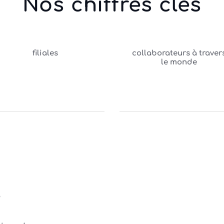
Nos chiffres clés
filiales
collaborateurs à traver
le monde
e