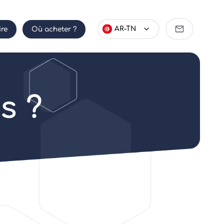
Devenir
AR-TN
ire
Où acheter ?
partenaire
s ?