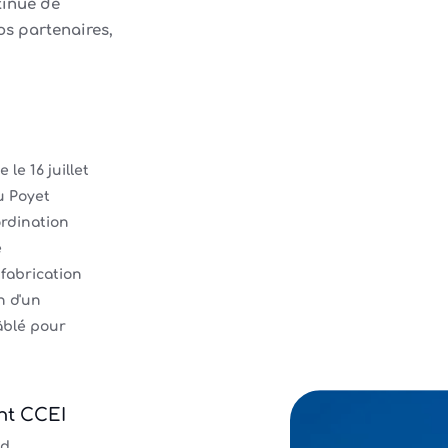
tinue de
os partenaires,
le 16 juillet
u Poyet
ordination
e
 fabrication
n d'un
âblé pour
nt CCEI
nd