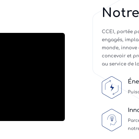
Notre
CCEI, portée p
engagés, impla
monde, innove 
concevoir et p
au service de l
Éne
Puis
Inn
Parce
notr