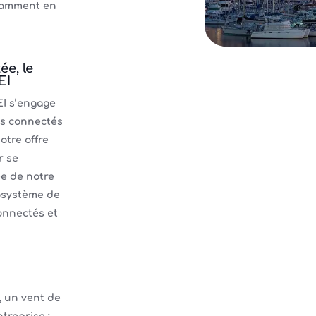
tamment en
ée, le
EI
EI s’engage
ts connectés
otre offre
r se
ée de notre
osystème de
onnectés et
, un vent de