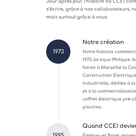
Jour après jour, l’histoire de CCEI con
s’écrire, grâce à nos collaborateurs, n
mais surtout grâce à vous.
Notre création
1973
Notre histoire commence 
1973, lorsque Philippe d
fonde à Marseille la Co
Construction Electriqu
Industrielle, dédiée à la
et à la commercialisatio
coffret électrique pré-c
piscines.
Quand CCEI devie
1995
Emmanuel Baret repre