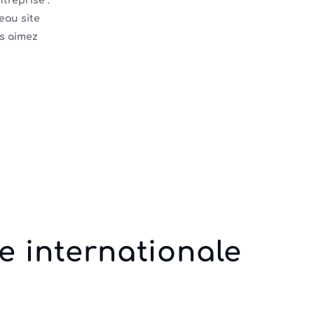
ntreprise :
eau site
us aimez
e internationale