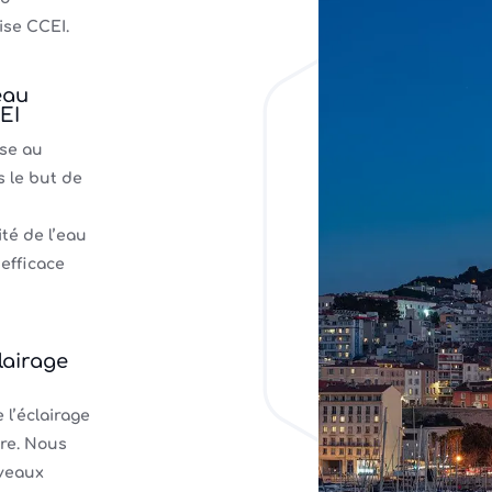
ise CCEI.
eau
EI
ise au
s le but de
té de l’eau
 efficace
lairage
 l’éclairage
ire. Nous
veaux