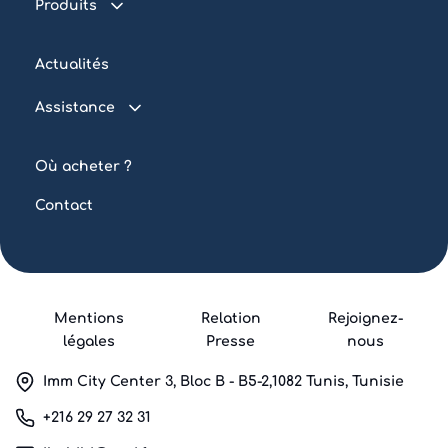
Produits
Piscine connectée
Actualités
Traitement de l’eau
Assistance
Eclairage
FAQ
Automatisation
Où acheter ?
Tutoriels
Piscine collective
Contact
Mentions
Relation
Rejoignez-
légales
Presse
nous
Imm City Center 3, Bloc B - B5-2,1082 Tunis, Tunisie
+216 29 27 32 31