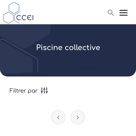
Recherche
Piscine collective
Qui sommes-nous ?
Produits
Actualités
Filtrer par
Assistance