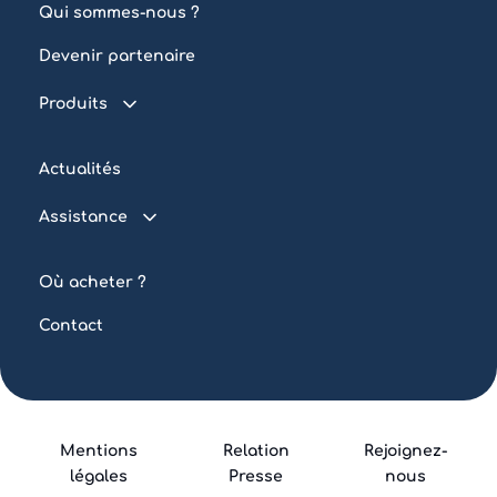
Qui sommes-nous ?
Devenir partenaire
Produits
Piscine connectée
Actualités
Traitement de l’eau
Assistance
Eclairage
FAQ
Automatisation
Où acheter ?
Tutoriels
Piscine collective
Contact
Mentions
Relation
Rejoignez-
légales
Presse
nous