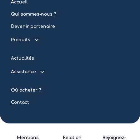
Accueil
Qui sommes-nous ?
Devenir partenaire
Produits
Piscine connectée
Actualités
Traitement de l’eau
Assistance
Eclairage
FAQ
Automatisation
Où acheter ?
Tutoriels
Piscine collective
Contact
Mentions
Relation
Rejoignez-